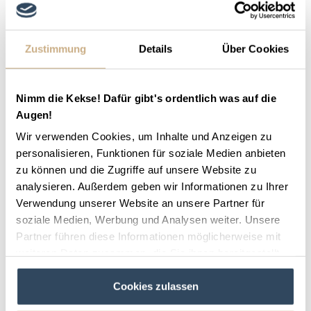
unterschiedliche Regelungen
vorhanden sein.
Informiere dich am besten bei deinem Reiterhof vor
Ort über die genauen Bestimmungen. In unserem
Zustimmung
Details
Über Cookies
Blogbeitrag findest du alles Wissenswerte rund um
die allgemeinen
Regeln bei Ausritten in Deutschland
Nimm die Kekse! Dafür gibt's ordentlich was auf die
. Niedersachsen bietet jedem Reiter die passende
Augen!
Umgebung entsprechend seiner Vorlieben und
Wir verwenden Cookies, um Inhalte und Anzeigen zu
Reitkenntnisse. Reite auf
flachen Ebenen
, in
personalisieren, Funktionen für soziale Medien anbieten
bergigen Regionen
des Harzes, in der Lüneburger
zu können und die Zugriffe auf unsere Website zu
analysieren. Außerdem geben wir Informationen zu Ihrer
Heide mit ihrer einzigartigen Natur oder an der
Verwendung unserer Website an unsere Partner für
Küste der
Nordsee
. Verbringe deinen nächsten
soziale Medien, Werbung und Analysen weiter. Unsere
Reiturlaub & Reiterferien in Niedersachsen, dem
Partner führen diese Informationen möglicherweise mit
Pferdeland schlechthin und finde mit RIDAYS deinen
weiteren Daten zusammen, die Sie ihnen bereitgestellt
haben oder die sie im Rahmen Ihrer Nutzung der Dienste
Traumhof.
Cookies zulassen
gesammelt haben.