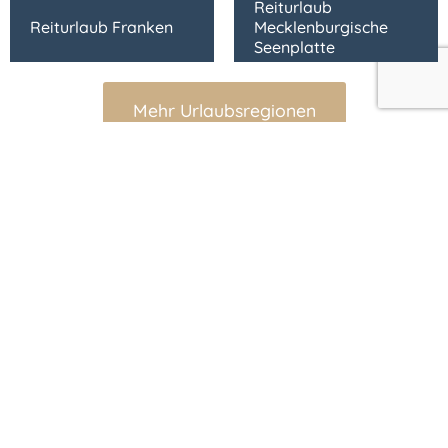
Reiturlaub
Reiturlaub Franken
Mecklenburgische
Seenplatte
Mehr Urlaubsregionen
Unser Blog
Entdecke unseren Pferdeblog: Unsere Autoren sind
genauso pferdebegeistert wie du und teilen mit dir
spannende Fakten, Tipps und Tricks rund um dein
Lieblingshobby.