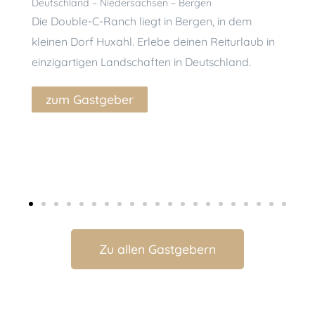
Deutschland – Niedersachsen – Bergen
Deut
Die Double-C-Ranch liegt in Bergen, in dem
Geni
kleinen Dorf Huxahl. Erlebe deinen Reiturlaub in
Bar
einzigartigen Landschaften in Deutschland.
Dei
gemü
zum Gastgeber
sec
ger
Wei
z
Zu allen Gastgebern