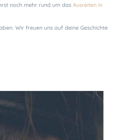
ährst noch mehr rund um das
Ausreiten in
aben. Wir freuen uns auf deine Geschichte