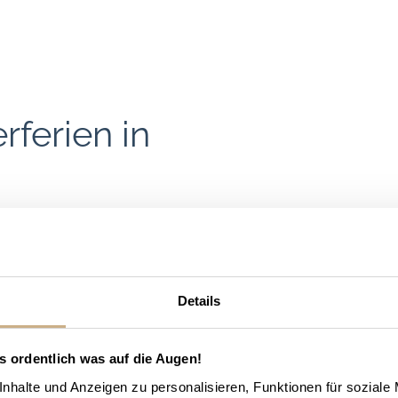
rferien in
eil der südwestliche
waben. Genauer gesagt
ck bis zur Schwäbischen
en oder Reiturlaub in
Details
wechslungsreiche
. Die Landschaft ist
s ordentlich was auf die Augen!
atur. Geprägt von Seen,
nhalte und Anzeigen zu personalisieren, Funktionen für soziale