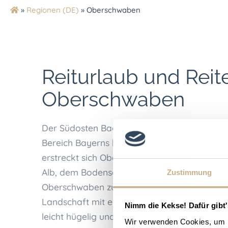
»
Regionen (DE)
»
Oberschwaben
Reiturlaub und Reite
Oberschwaben
Der Südosten Baden-Württembergs und zum T
Bereich Bayerns bilden die Region Obersch
erstreckt sich Oberschwaben in einem Dreie
Alb, dem Bodensee und dem Lech. Reiterferi
Zustimmung
Oberschwaben zu machen bedeutet, eine ab
Landschaft mit eigenem Charakter zu erleben
Nimm die Kekse! Dafür gibt'
leicht hügelig und ideal für Ausritte in der N
Wir verwenden Cookies, um I