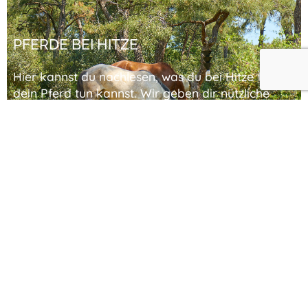
PFERDE BEI HITZE
Hier kannst du nachlesen, was du bei Hitze für
dein Pferd tun kannst. Wir geben dir nützliche
Tipps für eine Abkühlung im Sommer!
#
Pferdehaltung
, #
Umgang mit Pferden
JUNGPFERD ANREITEN
Lies hier im Blogbeitrag von Ridays nach, wie du
dein Jungpferd anreiten kannst. Wir geben dir