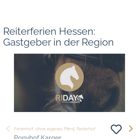
Reiterferien Hessen:
Gastgeber in der Region
Ferienhof
,
ohne eigenes Pferd
,
Reiterhof
ohne
Ponyhof Karger
Tal