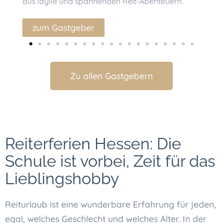
aus Idylle und spannenden Reit-Abenteuern.
hei
zum Gastgeber
z
Zu allen Gastgebern
Reiterferien Hessen: Die
Schule ist vorbei, Zeit für das
Lieblingshobby
Reiturlaub ist eine wunderbare Erfahrung für jeden,
egal, welches Geschlecht und welches Alter. In der