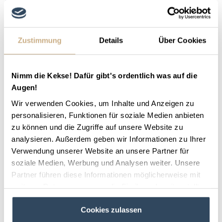
nationalen und internationalen Ausstellern bietet ein
umfangreiches Verkaufsangebot, ein vielfältiges
Tagesprogramm sowie eine Seminarreihe. Profis,
Zustimmung
Details
Über Cookies
Hobbyreiter und pferdebegeisterte Familien – auf
der HORISCA kommt jeder auf seine Kosten.
Nimm die Kekse! Dafür gibt's ordentlich was auf die
Erfahre jetzt noch mehr über die
HORISCA Pferde-
Augen!
und Reitsportmesse
. Oder wie wäre es mit ein
Wir verwenden Cookies, um Inhalte und Anzeigen zu
bisschen Kultur im Reiturlaub in Hessen? Bereits seit
personalisieren, Funktionen für soziale Medien anbieten
Jahrhunderten findet Ende Oktober im
zu können und die Zugriffe auf unsere Website zu
analysieren. Außerdem geben wir Informationen zu Ihrer
oberhessischen Ortenberg der
Kalte Markt
statt,
Verwendung unserer Website an unsere Partner für
ein Volksfest, welches von einem traditionsreichen
soziale Medien, Werbung und Analysen weiter. Unsere
Pferde- und Viehmarkt geprägt ist und kulinarische
Partner führen diese Informationen möglicherweise mit
Produkte aus der Region bietet. Diverse
weiteren Daten zusammen, die Sie ihnen bereitgestellt
Pferdeshowprogramme
bis hin zu
Kutschen-
haben oder die sie im Rahmen Ihrer Nutzung der Dienste
Cookies zulassen
gesammelt haben.
Geschicklichkeitsfahren
runden den Besuch nicht