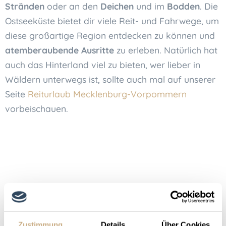
Stränden
oder an den
Deichen
und im
Bodden
. Die
Ostseeküste bietet dir viele Reit- und Fahrwege, um
diese großartige Region entdecken zu können und
atemberaubende Ausritte
zu erleben. Natürlich hat
auch das Hinterland viel zu bieten, wer lieber in
Wäldern unterwegs ist, sollte auch mal auf unserer
Seite
Reiturlaub Mecklenburg-Vorpommern
vorbeischauen.
Reiterferien an der Ostsee –
Zustimmung
Details
Über Cookies