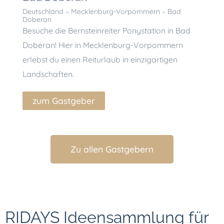
Deuts
Deutschland – Mecklenburg-Vorpommern – Bad
Doberan
Besuch
Besuche die Bernsteinreiter Ponystation in Bad
Meckl
Doberan! Hier in Mecklenburg-Vorpommern
Möglic
erlebst du einen Reiturlaub in einzigartigen
einzig
Landschaften.
zu
zum Gastgeber
Zu allen Gastgebern
RIDAYS Ideensammlung für