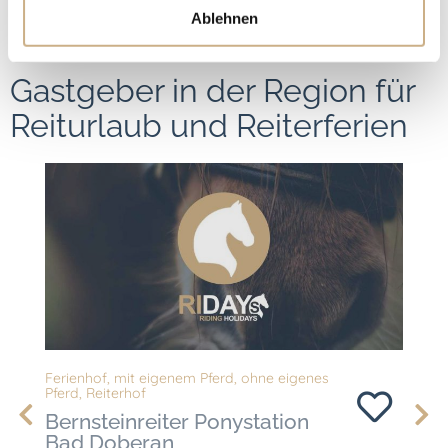
Ablehnen
Gastgeber in der Region für
Reiturlaub und Reiterferien
Ferienhof
,
mit eigenem Pferd
,
ohne eigenes
Ferien
Pferd
,
Reiterhof
Pferd
,
Bernsteinreiter Ponystation
Bern
Bad Doberan