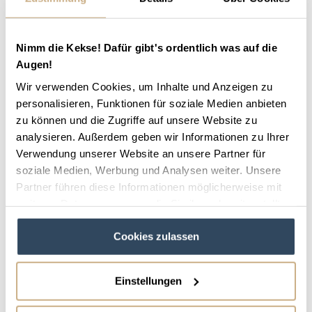
Was will man Mee(h)r?!
Nimm die Kekse! Dafür gibt's ordentlich was auf die
Neben dem Reiturlaub für Familien oder
Augen!
Erwachsene können auch Kinder und Jugendliche
Wir verwenden Cookies, um Inhalte und Anzeigen zu
ihre Reiterferien am Meer verbringen. Gemeinsam
personalisieren, Funktionen für soziale Medien anbieten
mit den Lieblingsvierbeiner, verbringen junge Reiter
zu können und die Zugriffe auf unsere Website zu
an der Ostsee eine wunderbare Zeit. Die Höfe
analysieren. Außerdem geben wir Informationen zu Ihrer
Verwendung unserer Website an unsere Partner für
bieten meist neben dem Reiten auch weitere
soziale Medien, Werbung und Analysen weiter. Unsere
Aktivitäten, sodass keinem Langweilig wird. Je nach
Partner führen diese Informationen möglicherweise mit
Reiterhof können Altersausrichtung und Programm
weiteren Daten zusammen, die Sie ihnen bereitgestellt
variieren, erkundige dich daher im Vorfeld über die
haben oder die sie im Rahmen Ihrer Nutzung der Dienste
Cookies zulassen
gesammelt haben.
genauen Bedingungen. Entdecke jetzt den
passenden Hof auf RIDAYS und freue dich auf
deine nächsten Reiterferien Ostsee.
Einstellungen