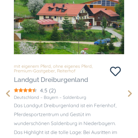
ohne e
Reiter
mit eigenem Pferd
,
ohne eigenes Pferd
,
Guts
Premium-Gastgeber
,
Reiterhof
Landgut Dreiburgenland
Deutsc
4.5
(
2
)
Der kl
Deutschland – Bayern – Saldenburg
liegt 
Das Landgut Dreiburgenland ist ein Ferienhof,
im Na
Pferdesportzentrum und Gestüt im
Brand
wunderschönen Saldenburg in Niederbayern.
sich v
Das Highlight ist die tolle Lage: Bei Ausritten im