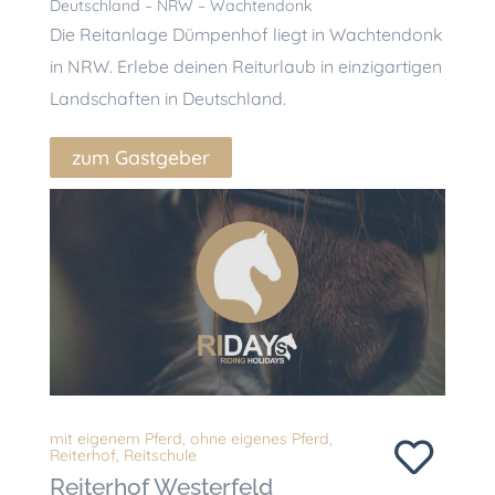
Deutschland – NRW – Wachtendonk
Die Reitanlage Dümpenhof liegt in Wachtendonk
in NRW. Erlebe deinen Reiturlaub in einzigartigen
Landschaften in Deutschland.
zum Gastgeber
mit eigenem Pferd
,
ohne eigenes Pferd
,
Reiterhof
,
Reitschule
Reiterhof Westerfeld