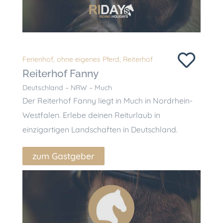
Ferienhof
,
ohne eigenes Pferd
,
Reiterhof
Reiterhof Fanny
Deutschland – NRW – Much
Der Reiterhof Fanny liegt in Much in Nordrhein-
Westfalen. Erlebe deinen Reiturlaub in
einzigartigen Landschaften in Deutschland.
zum Gastgeber