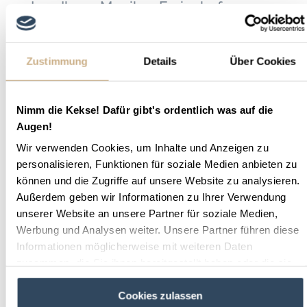
Landhaus Monikas Ferienhof
Deutschland – NRW – Wenholthausen
Das Landhaus Monikas Ferienhof liegt in
Zustimmung
Details
Über Cookies
Wenholthausen in NRW. Erlebe deinen
Reiturlaub in einzigartigen Landschaften in
Deutschland.
Nimm die Kekse! Dafür gibt's ordentlich was auf die
Augen!
zum Gastgeber
Wir verwenden Cookies, um Inhalte und Anzeigen zu
personalisieren, Funktionen für soziale Medien anbieten zu
können und die Zugriffe auf unsere Website zu analysieren.
Außerdem geben wir Informationen zu Ihrer Verwendung
unserer Website an unsere Partner für soziale Medien,
Werbung und Analysen weiter. Unsere Partner führen diese
Informationen möglicherweise mit weiteren Daten
zusammen, die Sie ihnen bereitgestellt haben oder die sie
im Rahmen Ihrer Nutzung der Dienste gesammelt haben.
Cookies zulassen