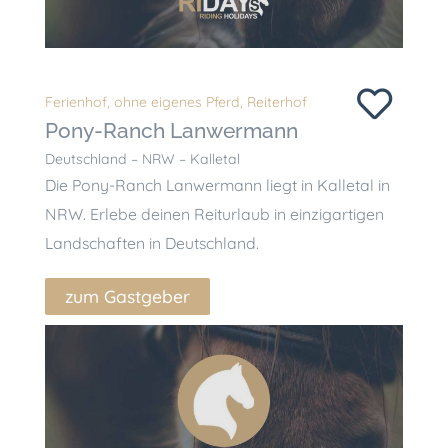
Ferienhof
,
ohne eigenes Pferd
,
Reiterhof
Pony-Ranch Lanwermann
Deutschland – NRW – Kalletal
Die Pony-Ranch Lanwermann liegt in Kalletal in
NRW. Erlebe deinen Reiturlaub in einzigartigen
Landschaften in Deutschland.
zum Gastgeber