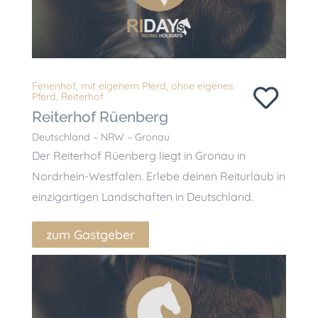
Ferienhof
,
mit eigenem Pferd
,
ohne eigenes
Pferd
,
Reiterhof
Reiterhof Rüenberg
Deutschland – NRW – Gronau
Der Reiterhof Rüenberg liegt in Gronau in
Nordrhein-Westfalen. Erlebe deinen Reiturlaub in
einzigartigen Landschaften in Deutschland.
zum Gastgeber