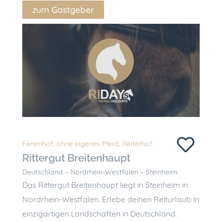
zum Gastgeber
Ferienhof
,
ohne eigenes Pferd
,
Reiterhof
Rittergut Breitenhaupt
Deutschland – Nordrhein-Westfalen – Steinheim
Das Rittergut Breitenhaupt liegt in Steinheim in
Nordrhein-Westfalen. Erlebe deinen Reiturlaub in
einzigartigen Landschaften in Deutschland.