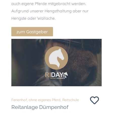
auch eigene Pferde mitgebracht werden.
Aufgrund unserer Hengsthaltung aber nur
Hengste oder Wallache.
zum Gastgeber
Ferienhof
,
ohne eigenes Pferd
,
Reitschule
Reitanlage Dümpenhof