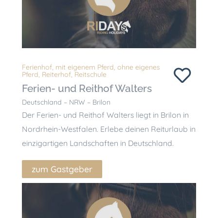
Ferienhof
,
mit eigenem Pferd
,
ohne eigenes
Pferd
,
Reiterhof
,
Reitschule
Ferien- und Reithof Walters
Deutschland – NRW – Brilon
Der Ferien- und Reithof Walters liegt in Brilon in
Nordrhein-Westfalen. Erlebe deinen Reiturlaub in
einzigartigen Landschaften in Deutschland.
zum Gastgeber