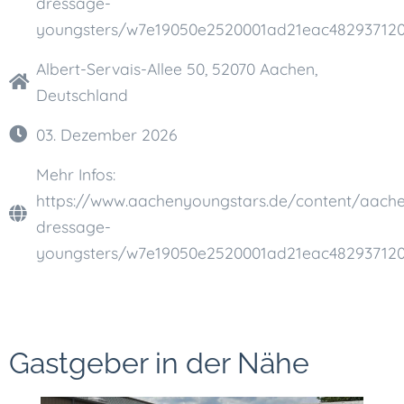
dressage-
youngsters/w7e19050e2520001ad21eac48293712
Albert-Servais-Allee 50, 52070 Aachen,
Deutschland
03. Dezember 2026
Mehr Infos:
https://www.aachenyoungstars.de/content/aach
dressage-
youngsters/w7e19050e2520001ad21eac48293712
Gastgeber in der Nähe