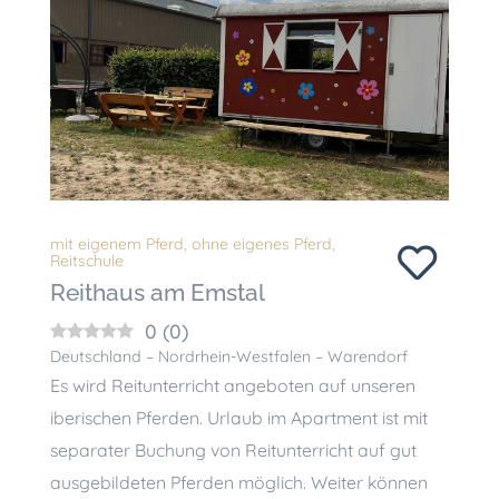
mit eigenem Pferd
,
ohne eigenes Pferd
,
Reitschule
Reithaus am Emstal
0
(
0
)
Deutschland – Nordrhein-Westfalen – Warendorf
Es wird Reitunterricht angeboten auf unseren
iberischen Pferden. Urlaub im Apartment ist mit
separater Buchung von Reitunterricht auf gut
ausgebildeten Pferden möglich. Weiter können