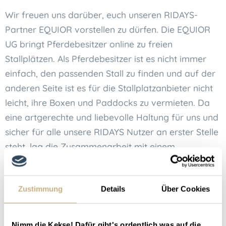
Wir freuen uns darüber, euch unseren RIDAYS-
Partner EQUIOR vorstellen zu dürfen. Die EQUIOR
UG bringt Pferdebesitzer online zu freien
Stallplätzen. Als Pferdebesitzer ist es nicht immer
einfach, den passenden Stall zu finden und auf der
anderen Seite ist es für die Stallplatzanbieter nicht
leicht, ihre Boxen und Paddocks zu vermieten. Da
eine artgerechte und liebevolle Haltung für uns und
sicher für alle unsere RIDAYS Nutzer an erster Stelle
steht, lag die Zusammenarbeit mit einem
kompetenten Partner in der Stallvermittlung nahe.
Pferdestall mieten mit EQUIOR:
Zustimmung
Details
Über Cookies
Einfach und transparent!
Die EQUIOR UG gibt es seit dem Jahr 2019. Auf dem
Nimm die Kekse! Dafür gibt's ordentlich was auf die