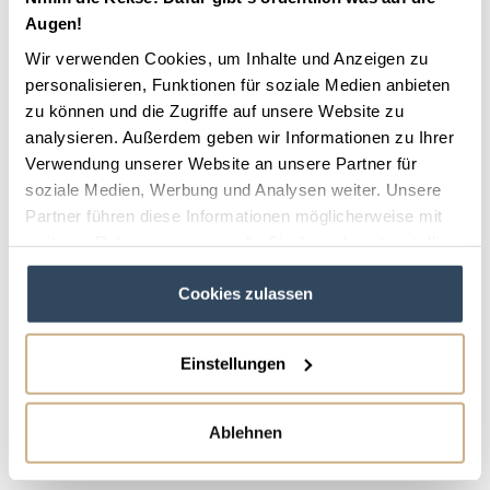
Portal können Ställe und Reiterhöfe ihre Stallplätze
Augen!
inserieren und sich vorstellen. Dank vieler Details
Wir verwenden Cookies, um Inhalte und Anzeigen zu
zum Hof, Preislisten, Fotos und 360°-Rundgängen
personalisieren, Funktionen für soziale Medien anbieten
zu können und die Zugriffe auf unsere Website zu
können Pferdebesitzer ein passendes zuhause für
analysieren. Außerdem geben wir Informationen zu Ihrer
ihren Liebling finden. EQUIOR ist es wichtig,
Verwendung unserer Website an unsere Partner für
Transparenz zu bieten und die Suche für beide Seite
soziale Medien, Werbung und Analysen weiter. Unsere
zu erleichtern. Aber nicht nur Ställe können sich auf
Partner führen diese Informationen möglicherweise mit
dem Portal präsentieren. Auch als Reitlehrer*in,
weiteren Daten zusammen, die Sie ihnen bereitgestellt
haben oder die sie im Rahmen Ihrer Nutzung der Dienste
Hufschmied*in, Sattler*in oder als
Cookies zulassen
gesammelt haben.
Futtermittelberater*in kann man sich präsentieren.
Einstellungen
Alles auf einen Blick
Ablehnen
Auf dem Portal EQUIOR kannst du…