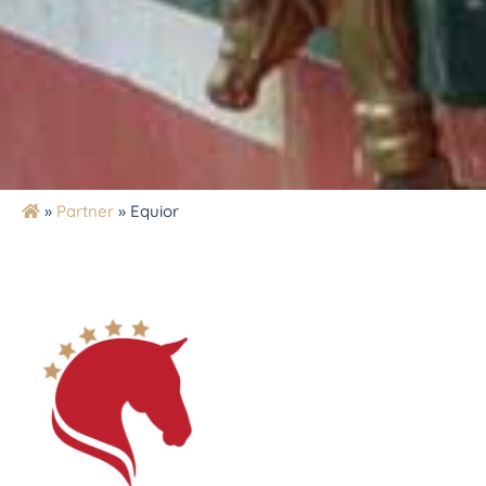
»
Partner
»
Equior