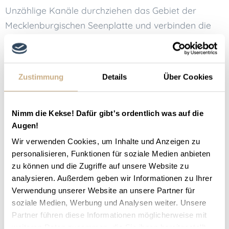
Unzählige Kanäle durchziehen das Gebiet der
Mecklenburgischen Seenplatte und verbinden die
vielen
kleinen und großen Seen
miteinander. Neben
diesen perfekten Bedingungen für Touren mit dem
Kanu oder Hausboot, wartet auch für deinen
Zustimmung
Details
Über Cookies
nächsten Reiturlaub an der Mecklenburgischen
Seenplatte ein malerisches
Naturparadies
darauf,
von dir entdeckt zu werden. Die Region hält für
Nimm die Kekse! Dafür gibt's ordentlich was auf die
Augen!
Pferdeliebhaber
viele abwechslungsreiche
Wir verwenden Cookies, um Inhalte und Anzeigen zu
Möglichkeiten bereit, die Gegend kennen zu lernen,
personalisieren, Funktionen für soziale Medien anbieten
ob für Anfänger oder Fortgeschrittene. Ein gut
zu können und die Zugriffe auf unsere Website zu
ausgebautes, rund 600 km langes Reitwegenetz,
analysieren. Außerdem geben wir Informationen zu Ihrer
führt durch
uralte Alleen
an
herrschaftlichen
Verwendung unserer Website an unsere Partner für
Gutshäusern
,
majestätischen Schlössern
und
soziale Medien, Werbung und Analysen weiter. Unsere
Partner führen diese Informationen möglicherweise mit
mittelalterlichen Backsteinkirchen
entlang und
weiteren Daten zusammen, die Sie ihnen bereitgestellt