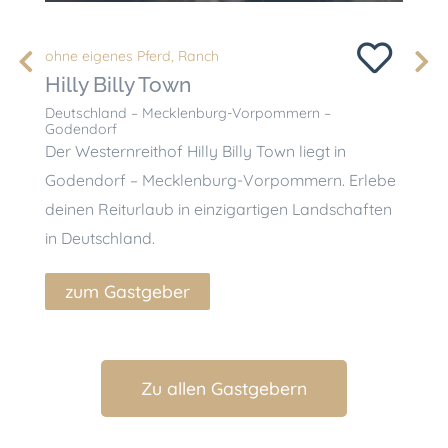
mit ei
ohne eigenes Pferd
,
Ranch
Reiter
Hilly Billy Town
Land
Deutschland – Mecklenburg-Vorpommern –
Deuts
Godendorf
Mallin
Der Westernreithof Hilly Billy Town liegt in
Der La
Godendorf – Mecklenburg-Vorpommern. Erlebe
Malli
deinen Reiturlaub in einzigartigen Landschaften
Vorpo
in Deutschland.
einzig
zum Gastgeber
zu
Zu allen Gastgebern