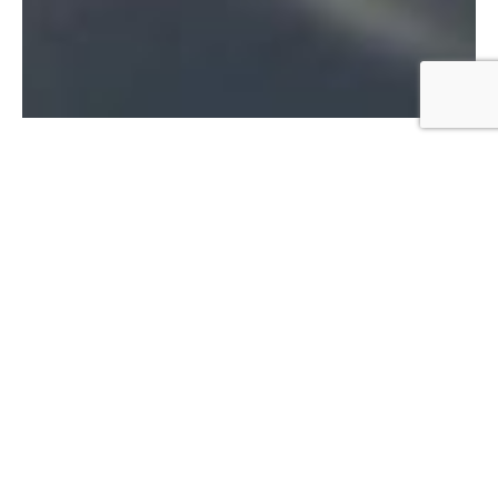
03962-210020
katho@t-online.de
https://reiterhof-mallin.de