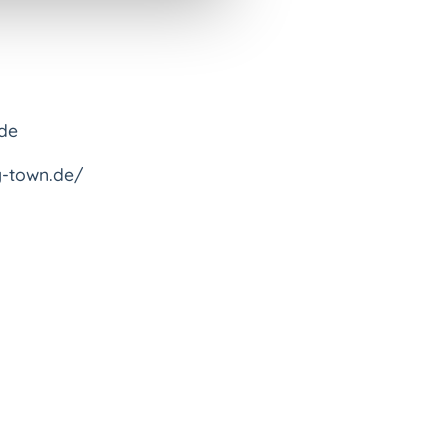
.de
ly-town.de/