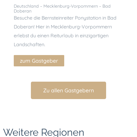
Deuts
Deutschland – Mecklenburg-Vorpommern – Bad
Doberan
Besuch
Besuche die Bernsteinreiter Ponystation in Bad
Meckl
Doberan! Hier in Mecklenburg-Vorpommern
Möglic
erlebst du einen Reiturlaub in einzigartigen
einzig
Landschaften.
zu
zum Gastgeber
Zu allen Gastgebern
Weitere Regionen