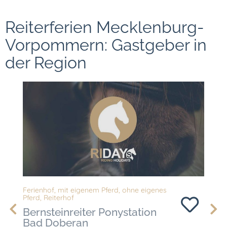
Reiterferien Mecklenburg-
Vorpommern: Gastgeber in
der Region
Ferienhof
,
mit eigenem Pferd
,
ohne eigenes
Ferien
Pferd
,
Reiterhof
Pferd
,
Bernsteinreiter Ponystation
Bern
Bad Doberan