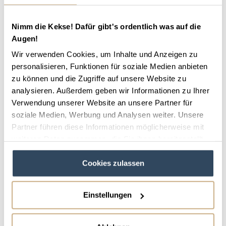
Waren in der Mecklenburgischen Seenplatte und
der
Müritz-Nationalpark
.
Nimm die Kekse! Dafür gibt's ordentlich was auf die
Augen!
Reitveranstaltungen
Wir verwenden Cookies, um Inhalte und Anzeigen zu
Mecklenburg-Vorpommern
personalisieren, Funktionen für soziale Medien anbieten
zu können und die Zugriffe auf unsere Website zu
analysieren. Außerdem geben wir Informationen zu Ihrer
Neben den Erlebnissen auf dem Hof gibt es auch
Verwendung unserer Website an unsere Partner für
Pferdeveranstaltungen in Mecklenburg-
soziale Medien, Werbung und Analysen weiter. Unsere
Vorpommern
, die viele sich nicht entgehen lassen
Partner führen diese Informationen möglicherweise mit
wollen. Reiten in Mecklenburg-Vorpommern hat
weiteren Daten zusammen, die Sie ihnen bereitgestellt
haben oder die sie im Rahmen Ihrer Nutzung der Dienste
eine lange Tradition und wird auch im Turnier- und
Cookies zulassen
gesammelt haben.
Spitzensport gelebt. Besuch zum Beispiel die
Renntage in Bad Doberan auf der
ältesten
Einstellungen
Galopprennbahn Europas
. Etwas weniger
traditionell wird es beim
Pferde-Beachpolo in