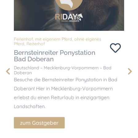
Ferienhof
,
mit eigenem Pferd
,
ohne eigenes
Ferien
Pferd
,
Reiterhof
Pferd
,
Bernsteinreiter Ponystation
Bern
Bad Doberan
Deuts
Deutschland – Mecklenburg-Vorpommern – Bad
Doberan
Besuch
Besuche die Bernsteinreiter Ponystation in Bad
Meckl
Doberan! Hier in Mecklenburg-Vorpommern
Möglic
erlebst du einen Reiturlaub in einzigartigen
einzig
Landschaften.
zu
zum Gastgeber