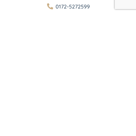
0172-5272599
kontakt@reitstall-lucas.de
http://www.reitstall-lucas.de