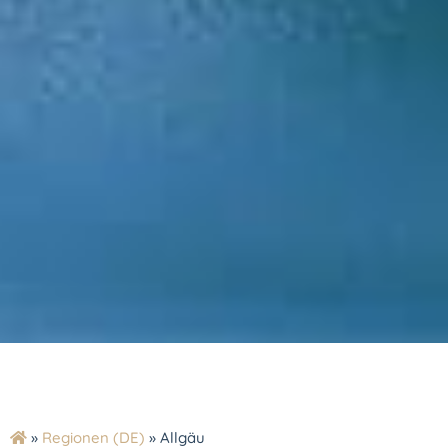
»
Regionen (DE)
»
Allgäu