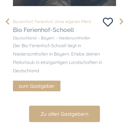
Bauernhof
,
Ferienhof
,
ohne eigenes Pferd
Bau
Bio Ferienhof-Schoell
Bi
Deutschland – Bayern – Niedersonthofen
Deut
Der Bio Ferienhof-Schoell liegt in
Der 
Niedersonthofen in Bayern. Erlebe deinen
Nie
Reiturlaub in einzigartigen Landschaften in
Reit
Deutschland.
Deu
zum Gastgeber
z
Zu allen Gastgebern