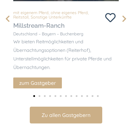
mit eigenem Pferd
,
ohne eigenes Pferd
,
Reitstall
,
Sonstige Unterkünfte
Millstream-Ranch
Al
Deutschland – Bayern – Buchenberg
Deut
Wir bieten Reitmöglichkeiten und
Der 
Übernachtungsoptionen (Reiterhof),
Oft
Unterstellmöglichkeiten für private Pferde und
Reit
Übernachtungen.
Deu
zum Gastgeber
z
Zu allen Gastgebern