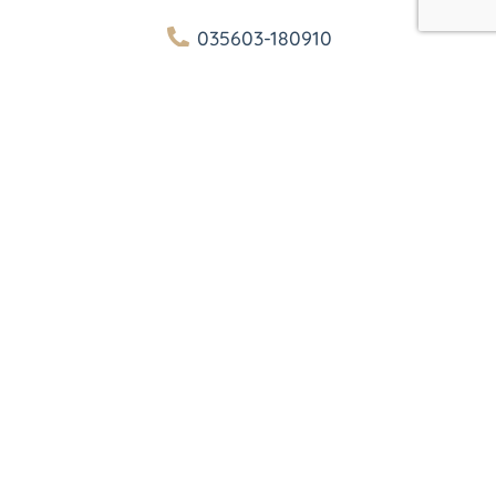
035603-180910
info@strowota.de
http://www.strowota.de