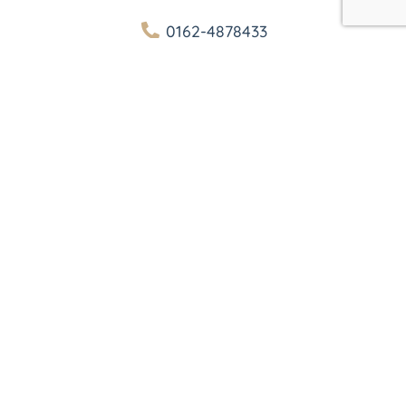
0162-4878433
ranching@web.de
https://www.ranching.de/