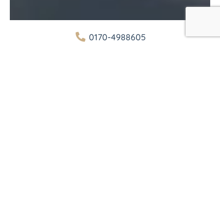
0170-4988605
info@reitseminarzentrum-franken.de
http://www.reitseminarzentrum-franken.de