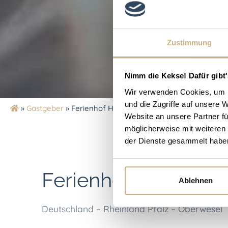
Zustimmung
Nimm die Kekse! Dafür gibt'
Wir verwenden Cookies, um I
und die Zugriffe auf unsere 
»
Gastgeber
»
Ferienhof Hardthöhe
Website an unsere Partner fü
möglicherweise mit weiteren
der Dienste gesammelt habe
Ferienhof Hardthöh
Ablehnen
Deutschland – Rheinland Pfalz – Oberwesel