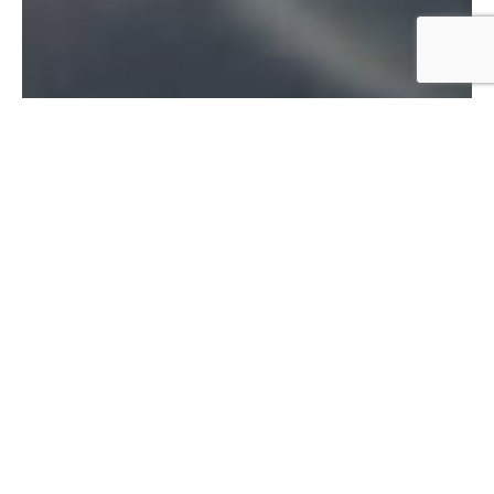
017670-317243
info@shambala-zeitlos.de
https://shambala-zeitlos.de/