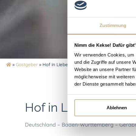
Zustimmung
Nimm die Kekse! Dafür gibt'
Wir verwenden Cookies, um I
und die Zugriffe auf unsere 
»
Gastgeber
»
Hof in Liebesdorf
Website an unsere Partner fü
möglicherweise mit weiteren
der Dienste gesammelt habe
Hof in Liebesdorf
Ablehnen
Deutschland – Baden-Württemberg – Gerab