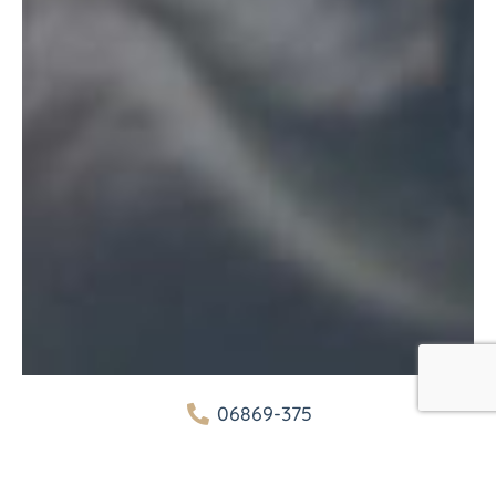
06869-375
heidwaldhof@t-online.de