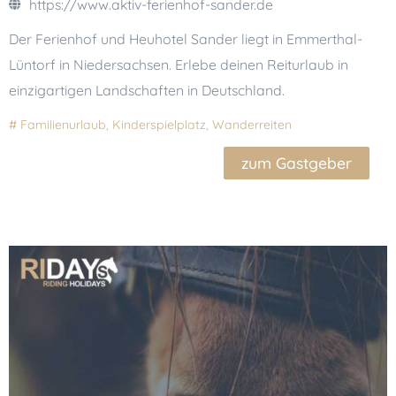
https://www.aktiv-ferienhof-sander.de
Der Ferienhof und Heuhotel Sander liegt in Emmerthal-
Lüntorf in Niedersachsen. Erlebe deinen Reiturlaub in
einzigartigen Landschaften in Deutschland.
#
Familienurlaub
,
Kinderspielplatz
,
Wanderreiten
zum Gastgeber