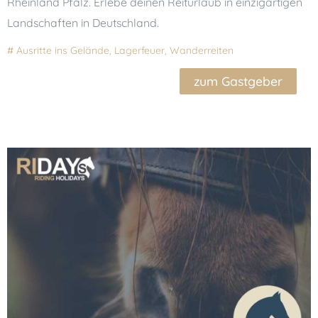
Rheinland Pfalz. Erlebe deinen Reiturlaub in einzigartigen
Landschaften in Deutschland.
#
Ausritte ins Gelände
,
Lagerfeuer
,
Wanderreiten
zum Gastgeber