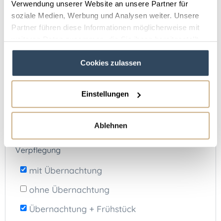
Reitstall
(24)
Reitwochenende
(0)
Verwendung unserer Website an unsere Partner für
soziale Medien, Werbung und Analysen weiter. Unsere
Sonstige Unterkünfte
(10)
Partner führen diese Informationen möglicherweise mit
Springreiten
(0)
Voltigieren
(0)
weiteren Daten zusammen, die Sie ihnen bereitgestellt
haben oder die sie im Rahmen Ihrer Nutzung der Dienste
Wanderreiten
(2)
Westernreiten
(0)
Cookies zulassen
gesammelt haben.
Preiskategorie
Einstellungen
Alle Preiskategorien
€
€€
€€€
Ablehnen
Verpflegung
mit Übernachtung
ohne Übernachtung
Übernachtung + Frühstück