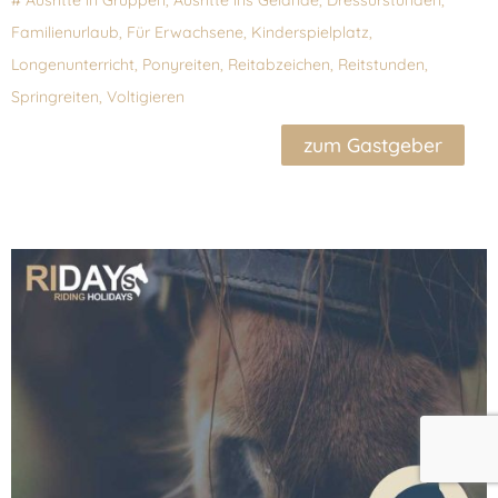
#
Ausritte in Gruppen
,
Ausritte ins Gelände
,
Dressurstunden
,
Familienurlaub
,
Für Erwachsene
,
Kinderspielplatz
,
Longenunterricht
,
Ponyreiten
,
Reitabzeichen
,
Reitstunden
,
Springreiten
,
Voltigieren
zum Gastgeber