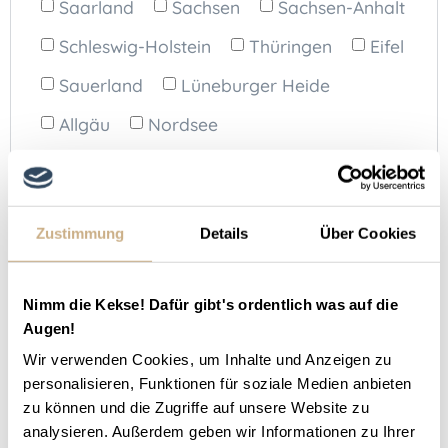
Saarland
Sachsen
Sachsen-Anhalt
Schleswig-Holstein
Thüringen
Eifel
Sauerland
Lüneburger Heide
Allgäu
Nordsee
Gastgeberart
Bauernhof
(19)
Ferienhof
(99)
Zustimmung
Details
Über Cookies
mit eigenem Pferd
(114)
ohne eigenes Pferd
(166)
Nimm die Kekse! Dafür gibt's ordentlich was auf die
Augen!
Premium-Gastgeber
(2)
Ranch
(14)
Wir verwenden Cookies, um Inhalte und Anzeigen zu
Reiterferien für Kinder
(0)
personalisieren, Funktionen für soziale Medien anbieten
zu können und die Zugriffe auf unsere Website zu
Reiterhof
(117)
Reitschule
(47)
analysieren. Außerdem geben wir Informationen zu Ihrer