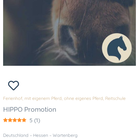
Ferienhof
,
mit eigenem Pferd
,
ohne eigenes Pferd
,
Reitschule
HIPPO Promotion
5
(
1
)
Deutschland – Hessen – Wartenberg