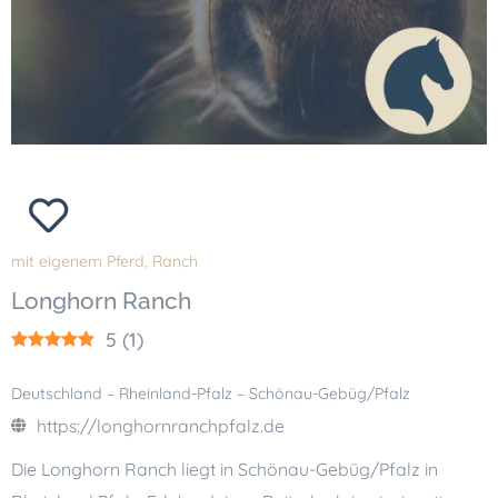
mit eigenem Pferd
,
Ranch
Longhorn Ranch
5
(
1
)
Deutschland – Rheinland-Pfalz – Schönau-Gebüg/Pfalz
https://longhornranchpfalz.de
Die Longhorn Ranch liegt in Schönau-Gebüg/Pfalz in