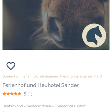
Bauernhof
,
Ferienhof
,
mit eigenem Pferd
,
ohne eigenes Pferd
Ferienhof und Heuhotel Sander
5
(
1
)
Deutschland – Niedersachsen – Emmerthal-Lüntorf