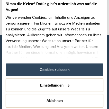
und welche eignet sich am besten für mein Pferd?
Nimm die Kekse! Dafür gibt's ordentlich was auf die
Erfahre hier alles rund um das Thema
Augen!
Pferdehaltung.
Wir verwenden Cookies, um Inhalte und Anzeigen zu
personalisieren, Funktionen für soziale Medien anbieten
←
Zurück
zu können und die Zugriffe auf unsere Website zu
analysieren. Außerdem geben wir Informationen zu Ihrer
Verwendung unserer Website an unsere Partner für
soziale Medien, Werbung und Analysen weiter. Unsere
Über
Service
Partner führen diese Informationen möglicherweise mit
weiteren Daten zusammen, die Sie ihnen bereitgestellt
Über Uns
Kontakt für Gastgeber
haben oder die sie im Rahmen Ihrer Nutzung der Dienste
Gastgeber werden
Kontakt für Reisende
Cookies zulassen
gesammelt haben.
RIDAYS Blog
Newsletter Anmeldung
Einstellungen
Unser Partner: Equior
Veranstaltungen
Kooperationen
Versicherungen
Ablehnen
FAQ