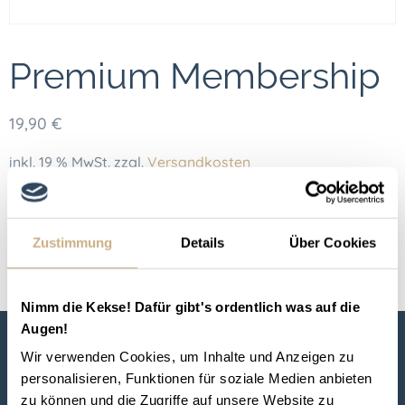
Premium Membership
19,90
€
inkl. 19 % MwSt.
zzgl.
Versandkosten
In den Warenkorb
Zustimmung
Details
Über Cookies
Kategorie:
Unkategorisiert
Nimm die Kekse! Dafür gibt's ordentlich was auf die
Augen!
Über
Service
Wir verwenden Cookies, um Inhalte und Anzeigen zu
personalisieren, Funktionen für soziale Medien anbieten
zu können und die Zugriffe auf unsere Website zu
Über Uns
Kontakt für Gastgeber