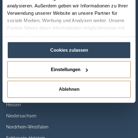
analysieren. Außerdem geben wir Informationen zu Ihrer
Gastgeber werden
Kontakt für Reisende
Verwendung unserer Website an unsere Partner für
soziale Medien, Werbung und Analysen weiter. Unsere
RIDAYS Blog
Newsletter Anmeldung
Partner führen diese Informationen möglicherweise mit
Unser Partner: Equior
Veranstaltungen
weiteren Daten zusammen, die Sie ihnen bereitgestellt
haben oder die sie im Rahmen Ihrer Nutzung der Dienste
Kooperationen
Versicherungen
Cookies zulassen
gesammelt haben.
FAQ
Regionen
Einstellungen
Bayern
Ablehnen
Brandenburg
Hessen
Niedersachsen
Nordrhein-Westfalen
Schleswig-Holstein